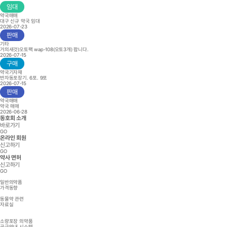
임대
약국매매
대구 신규 약국 임대
2026-07-23
판매
기타
거의새것)오토팩 wap-108(오토3개) 팝니다.
2026-07-15
구매
약국기자재
반자동포장기. 6포. 9포
2026-07-15
판매
약국매매
약국 매매
2026-06-28
동호회 소개
바로가기
GO
온라인 회원
신고하기
GO
약사 면허
신고하기
GO
일반의약품
가격동향
동물약 관련
자료실
소량포장 의약품
공급안내 시스템