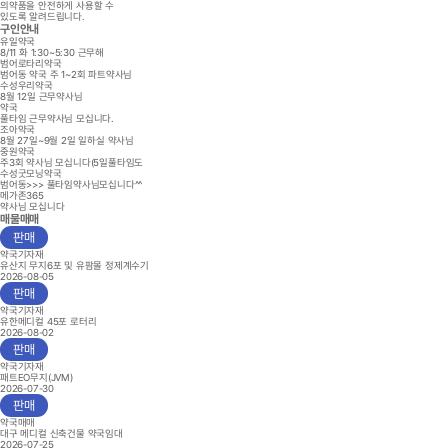
의약품을 안전하게 사용할 수
있도록 알려드립니다.
구인안내
유일약국
8/11 화 1:30~5:30 근무해
범어로타리약국
범어동 약국 주 1~2회 파트약사님
수성우리약국
8월 12일 근무약사님
약국
풀타임 근무약사님 모십니다.
조아약국
8월 27일~9월 2일 일하실 약사님
중원약국
주3회 약사님 모십니다(5일풀타임도
수성굿모닝약국
범어동>>> 풀타임약사님모십니다^^
메가존365
약사님 모십니다
매물매매
판매
약국기자재
유산지 무지6포 및 유팜몰 정제계수기
2026-08-05
판매
약국기자재
유한메디컬 45포 로터리
2026-08-02
판매
약국기자재
패트EO무지(JVM)
2026-07-30
판매
약국매매
대구 메디컬 신축건물 약국임대
2026-07-25