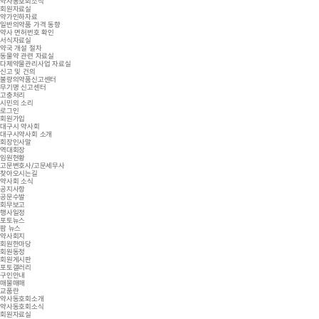
약사동호회소식
회원자료실
약가인하자료
일반의약품 가격 동향
약사 면허번호 확인
서식자료실
약국 개설 절차
동물약 관련 자료실
다제약물관리사업 자료실
신고 및 건의
불량의약품신고센터
무기명 신고센터
고충처리
시민의 소리
로그인
회원가입
대구시 약사회
대구시약사회 소개
회장인사말
역대회장
임원현황
고문변호사/고문세무사
찾아오시는길
약사회 소식
공지사항
공문수발
회무보고
행사일정
포토뉴스
팜 뉴스
약사회지
회원한마당
회원동정
회원게시판
포토갤러리
구인안내
매물매매
교품란
약사동호회소개
약사동호회소식
회원자료실