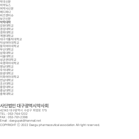
약국신문
의약뉴스
여약사신문
메디파나
비즈앤이슈
보건신문
약학대학
강원대학교
경성대학교
경희대학교
계명대학교
대구가톨릭대학교
덕성여자대학교
동덕여자대학교
부산대학교
삼육대학교
서울대학교
성균관대학교
숙명여자대학교
영남대학교
우석대학교
원광대학교
이화여자대학교
전남대학교
조선대학교
중앙대학교
충남대학교
충북대학교
사단법인 대구광역시약사회
42143 대구광역시 수성구 희망로 175
TEL : 053-764-1202
FAX : 053-761-2398
Email : daeguyak@hanmail.net
COPYRIGHT ⓒ 2022 Daegu pharmaceutical association All right reserved.