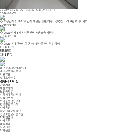
◇ 2026년 7월 정기 상임이사․분회장 연석회의
2026-07-02
◇ 피싱범죄 및 마약류 범죄 예방을 위한 대구수성경찰서-대구광역시약사회 …
2026-06-30
◇ 2026년 제3회 의약품안전 사용교육 박람회
2026-06-29
◇ 2026년 대한약사회 환자안전약물관리원 간담회
2026-06-16
배너광고
재생
정지
대구광역시약사회소개
개인정보처리방침
이용약관
찾아오시는 길
관련사이트 링크
관련기관
대한약사회
보건복지부
식품의약품안전청
약학정보원
의약품정책연구소
한국병원약사회
약사통신
국민건강보험공단
건강보험심사평가원
약계언론사
약사공론
데일리팜
약업신문
약사신문