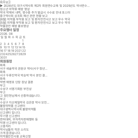
회무보고
▶ 2026년도 대구시약사회 제2차 회원연수교육 및 2025년도 약사연수…
청소년 마약류 예방 영상
약국 약제비 내역, 영수증 추가 발급시 수수료 안내 포스터
중구약사회 상조회 해산 관련 현황 보고
[6월] 의약품 부작용 보고 및 환자안전사고 보고 우수 약국
[5월] 의약품 부작용 보고 및 환자안전사고 보고 우수 약국
약물운전 예방 홍보영상
주요행사 일정
2026.
08
일
월
화
수
목
금
토
1
2
3
4
5
6
7
8
9
10
11
12
13
14
15
16
17
18
19
20
21
22
23
24
25
26
27
28
29
30
31
회원동정
화촉
서구 새솔약국 권원규 약사(서구 청년…
화촉
서구 두류진약국 박승박 약사 본인 결…
화촉
약밴 채영호 단장 장남 결혼
부고
수성구 서명기회원 부친상
부고
고 정진현님께서 선종하셨습니다.
부고
수성구 지산제일약국 김은경 약사 모친…
불량의약품 신고센터
대구광역시약사회 불량의약품
신고센터 입니다.
무기명 신고센터
면허대여, 무자격자판매행위 등
익명 신고센터 입니다.
고충처리
약사님들의 작은 소리도
크게 듣겠습니다.
의약품안전사용 교육신청