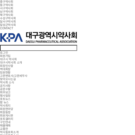
중구약사회
동구약사회
서구약사회
남구약사회
북구약사회
수성구약사회
달서구약사회
달성군약사회
CONTACT
로그인
회원가입
대구시 약사회
대구시약사회 소개
회장인사말
역대회장
임원현황
고문변호사/고문세무사
찾아오시는길
약사회 소식
공지사항
공문수발
회무보고
행사일정
포토뉴스
팜 뉴스
약사회지
회원한마당
회원동정
회원게시판
포토갤러리
구인안내
매물매매
교품란
약사동호회소개