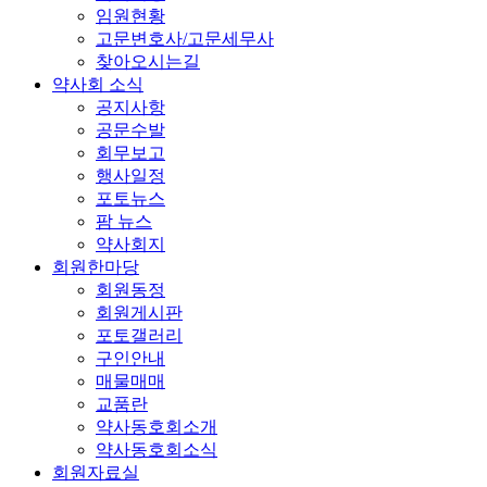
임원현황
고문변호사/고문세무사
찾아오시는길
약사회 소식
공지사항
공문수발
회무보고
행사일정
포토뉴스
팜 뉴스
약사회지
회원한마당
회원동정
회원게시판
포토갤러리
구인안내
매물매매
교품란
약사동호회소개
약사동호회소식
회원자료실