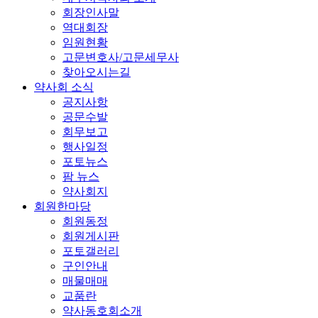
회장인사말
역대회장
임원현황
고문변호사/고문세무사
찾아오시는길
약사회 소식
공지사항
공문수발
회무보고
행사일정
포토뉴스
팜 뉴스
약사회지
회원한마당
회원동정
회원게시판
포토갤러리
구인안내
매물매매
교품란
약사동호회소개