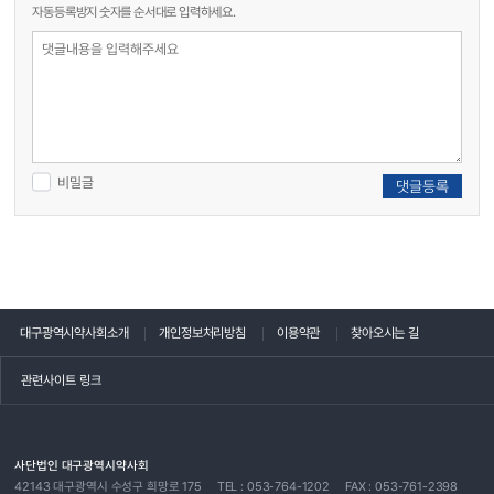
자동등록방지 숫자를 순서대로 입력하세요.
비밀글
댓글등록
대구광역시약사회소개
개인정보처리방침
이용약관
찾아오시는 길
관련사이트 링크
사단법인 대구광역시약사회
42143 대구광역시 수성구 희망로 175
TEL : 053-764-1202
FAX : 053-761-2398