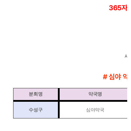
365자
시
# 심야 약
분회명
약국명
수성구
심야약국