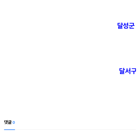
달성군 논
-
달서구 
댓글
0