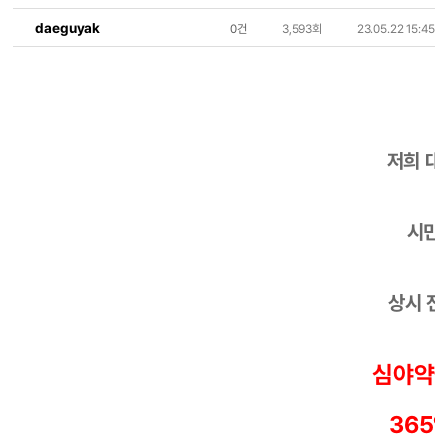
daeguyak
0건
3,593회
23.05.22 15:45
저희 대
시민
상시 전
심야약국
365